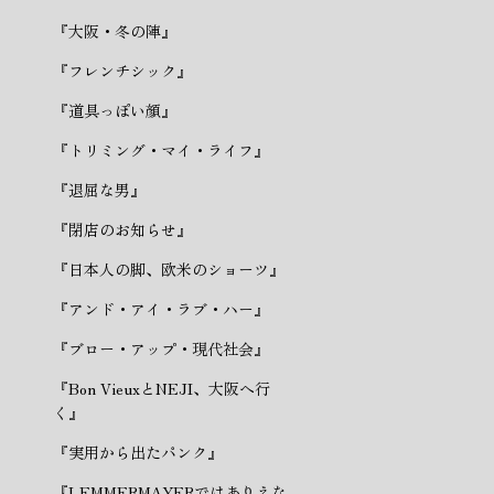
『大阪・冬の陣』
『フレンチシック』
『道具っぽい顔』
『トリミング・マイ・ライフ』
『退屈な男』
『閉店のお知らせ』
『日本人の脚、欧米のショーツ』
『アンド・アイ・ラブ・ハー』
『ブロー・アップ・現代社会』
『Bon VieuxとNEJI、大阪へ行
く』
『実用から出たパンク』
『LEMMERMAYERではありえな