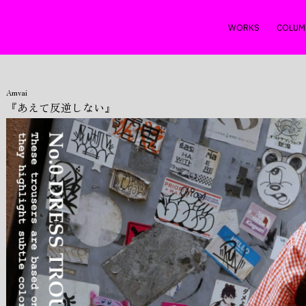
WORKS
COLUM
Amvai
『あえて反逆しない』