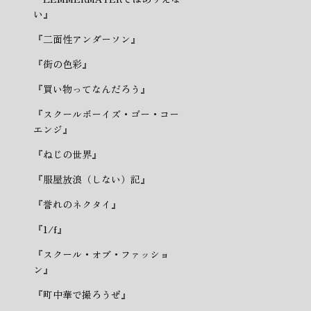
い』
『二面性アンダーソン』
『街の色彩』
『買い物ってなんだろう』
『スクールボーイズ・ゴー・コー
エンジ』
『ねじの世界』
『服屋放浪（しない）記』
『誉れのネクタイ』
『1/f』
『スクール・オブ・ファッショ
ン』
『町中華で撮ろうぜ』