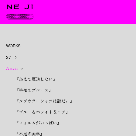
WORKS
27
Amvai
『あえて反逆しない』
『半袖のブルース』
『タブカラーシャツは謎だ。』
『ブルー＆ホワイト＆モア』
『フォルムがいっぱい』
『不足の美学』